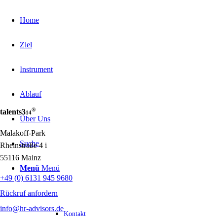
Home
Ziel
Instrument
Ablauf
®
talents3
14
Über Uns
Malakoff-Park
Suche
Rheinstraße 4 i
55116 Mainz
Menü
Menü
+49 (0) 6131 945 9680
Rückruf anfordern
info@hr-advisors.de
Kontakt