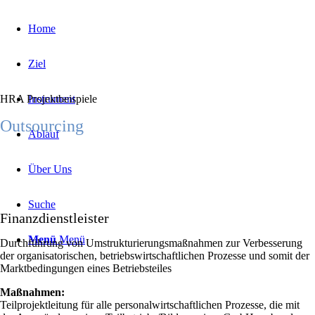
Home
Ziel
HRA Projektbeispiele
Instrument
Outsourcing
Ablauf
Über Uns
Suche
Finanzdienstleister
Menü
Menü
Durchführung von Umstrukturierungsmaßnahmen zur Verbesserung
der organisatorischen, betriebswirtschaftlichen Prozesse und somit der
Marktbedingungen eines Betriebsteiles
Maßnahmen:
Teilprojektleitung für alle personalwirtschaftlichen Prozesse, die mit